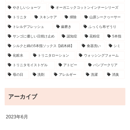
やさしいショーツ
オーガニックコットンインナーシリーズ
トリニタ
スキンケア
掃除
山原シークヮーサー
トレルデフレッシュ
歯磨き
ふっくら布ぞうり
サンゴに優しい日焼け止め
認知症
花粉症
5本指
シルクと綿の5本指ソックス【絹木綿】
食器洗い
シミ
化粧水
トリニタローション
ウォッシングフォーム
トリニタモイストゲル
アトピー
バンブークリア
母の日
洗剤
アレルギー
洗濯
消臭
アーカイブ
2023年6月