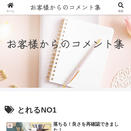
ホーム
検索
とれるNO1
落ちる！良さを再確認できまし
住
た！